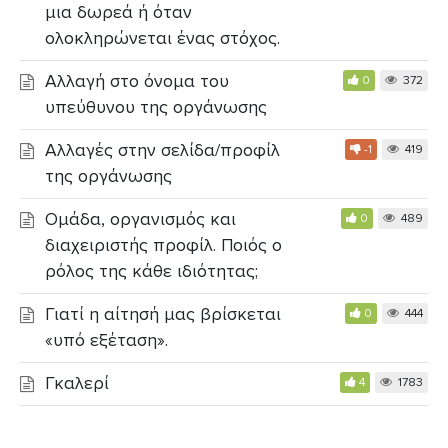
μια δωρεά ή όταν
ολοκληρώνεται ένας στόχος.
Αλλαγή στο όνομα του
0
372
υπεύθυνου της οργάνωσης
Αλλαγές στην σελίδα/προφίλ
-1
419
της οργάνωσης
Ομάδα, οργανισμός και
0
489
διαχειριστής προφίλ. Ποιός ο
ρόλος της κάθε ιδιότητας;
Γιατί η αίτησή μας βρίσκεται
0
444
«υπό εξέταση».
Γκαλερί
4
1783