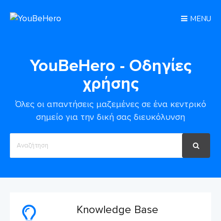
MENU
YouBeHero - Οδηγίες
χρήσης
Όλες οι απαντήσεις μαζεμένες σε ένα κεντρικό
σημείο για την δική σας διευκόλυνση
Search
For
Knowledge Base